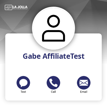
Gabe AffiliateTest