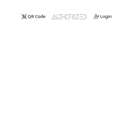
QR Code
Login