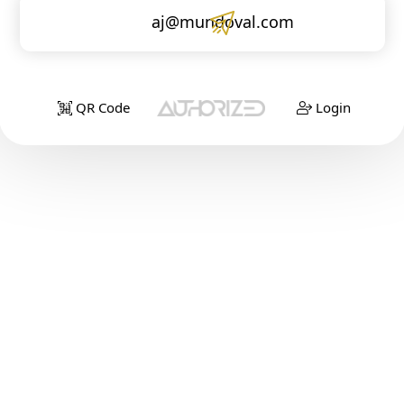
aj@mundoval.com
QR Code
Login