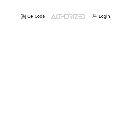
QR Code
Login