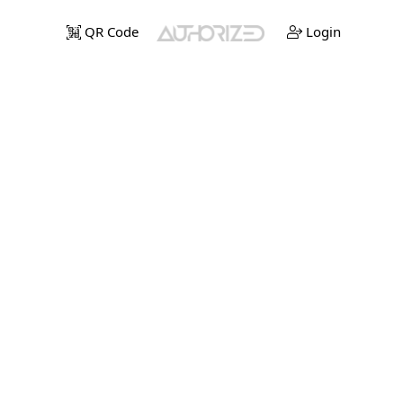
QR Code
Login