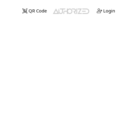
QR Code
Login