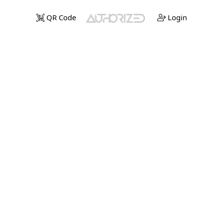
QR Code
Login