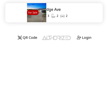
8956 Cliffridge Ave
For Sale
2,200
3
2
2
QR Code
Login