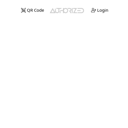
QR Code
Login