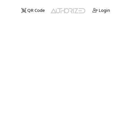
QR Code
Login