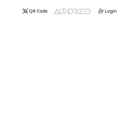
QR Code
Login