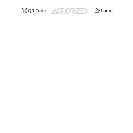
QR Code
Login