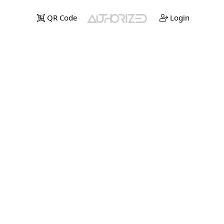
QR Code
Login